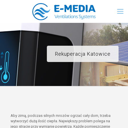
Rekuperacja Katowice
Aby zimą, podczas silnych mrozów ogrzać cały dom, trzeba
wytworzyć dużą ilość ciepła. Największy problem polega na
jego stracie przy wymianie powietrza. Każde pomieszczenie