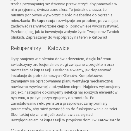
trzeba przynajmniej raz dziennie przewietrzyć, aby panowała w
nim przyjemna, świeża atmosfera. To jednak oznacza, że
musimy ponownie wytworzyć ciepło niezbędne do ogrzania
mieszkania.
Rekuperacja
rozwiązuje ten problem, pozwalając
zachować raz wytworzone ciepło i ponownie je wykorzystywać.
Przekonaj się, jak ta inwestycja wpłynie życie Twoje oraz Twoich
bliskich. Zapraszamy do współpracy na terenie
Katowic
!
Rekuperatory — Katowice
Dysponujemy wieloletnim doświadczeniem, dzięki któremu
świadczymy profesjonalne usługi związane z projektem oraz
montażem
rekuperacji
. Doskonale wiemy, jak dopasować
instalację do potrzeb naszych Klientów. Kompleksowo
zajmujemy się opracowaniem planu wentylacji mechanicznej
nawiewno-wywiewnej z odzyskiem ciepła. Najpierw wykonujemy
projekt, następnie dokonujemy selekcji najlepszych elementów
systemu, a po tym przystępujemy do montażu. Po
zainstalowaniu
rekuperatora
przeprowadzamy pomiary
parametrów, aby mieć pewność co do funkcjonowania całości.
Skontaktuj się z nami, jeśli zastanawiasz się nad
uwzględnieniem
rekuperacji
w projekcie domu w
Katowicach
!
Czyste i ciepłe powietrze w domu